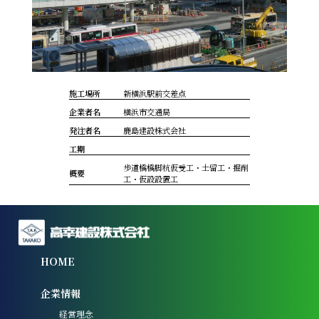
施工場所
新横浜駅前交差点
企業者名
横浜市交通局
発注者名
鹿島建設株式会社
工期
歩道橋橋脚杭仮受工・土留工・掘削
概要
工・仮設設置工
HOME
企業情報
経営理念