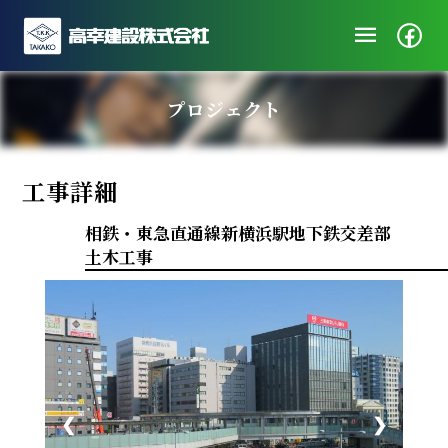
menu
企業情報
プロジェクト
ニュース
施工実績
工事詳細
社会・地域貢献
採用/エントリー
相鉄・東急直通線新横浜駅地下鉄交差部
土木工事
❮
❯