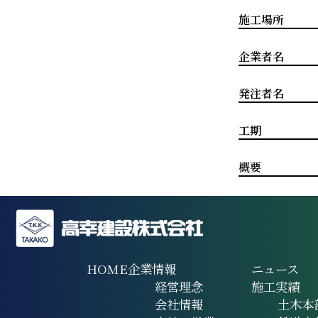
施工場所
企業者名
発注者名
工期
概要
HOME
企業情報
ニュース
経営理念
施工実績
会社情報
土木本