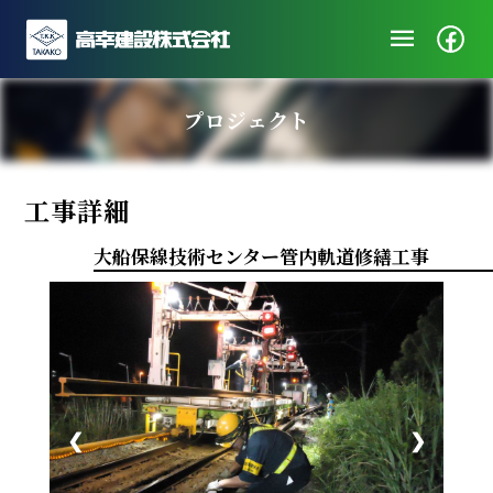
menu
企業情報
プロジェクト
ニュース
施工実績
工事詳細
社会・地域貢献
採用/エントリー
大船保線技術センター管内軌道修繕工事
❮
❯