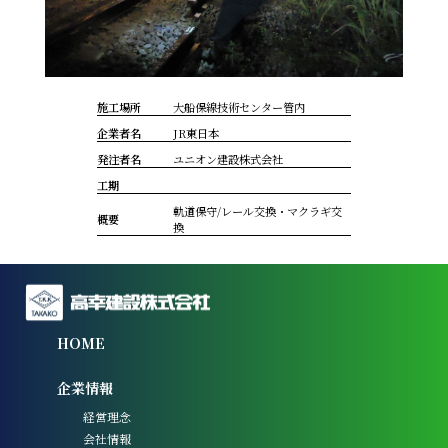
施工場所
大船保線技術センター管内
企業者名
JR東日本
発注者名
ユニオン建設株式会社
工期
軌道保守/レール交換・マクラギ交
概要
換
HOME
企業情報
経営理念
会社情報