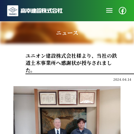
menu
企業情報
ニュース
ニュース
施工実績
ユニオン建設株式会社様より、当社の鉄
社会・地域貢献
道土木事業所へ感謝状が授与されまし
採用/エントリー
た。
2024.04.14