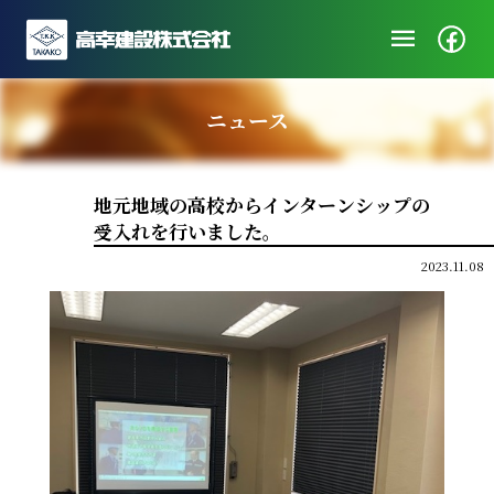
menu
企業情報
ニュース
ニュース
施工実績
地元地域の高校からインターンシップの
社会・地域貢献
受入れを行いました。
採用/エントリー
2023.11.08