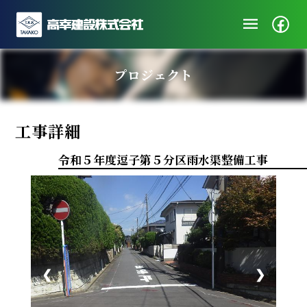
menu
企業情報
プロジェクト
ニュース
施工実績
工事詳細
社会・地域貢献
採用/エントリー
令和５年度逗子第５分区雨水渠整備工事
❮
❯