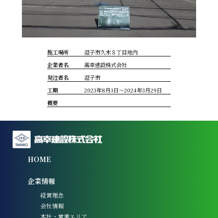
施工場所
逗子市久木８丁目地内
企業者名
高幸建設株式会社
発注者名
逗子市
工期
2023年8月3日～2024年3月29日
概要
HOME
企業情報
経営理念
会社情報
本社・営業エリア