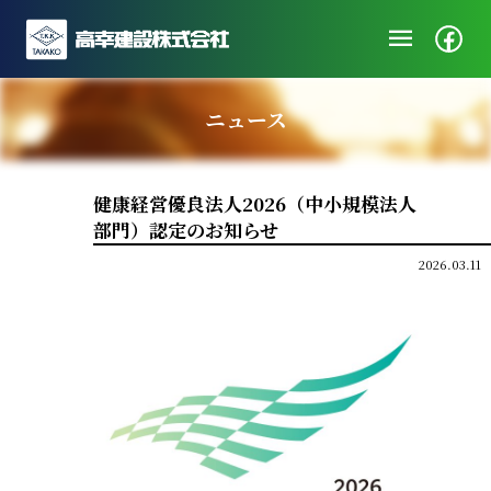
menu
企業情報
ニュース
ニュース
施工実績
健康経営優良法人2026（中小規模法人
社会・地域貢献
部門）認定のお知らせ
採用/エントリー
2026.03.11