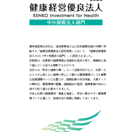
高幸建設株式会社は、経済産業省および日本健康会議が共同で実
施する「健康経営優良法人認定制度」において、「健康経営優良
法人2026（中小規模法人部門）」に認定されました。
本制度は、従業員の健康管理を経営的な視点で考え、戦略的に取
り組んでいる法人を顕彰するものです。
当社では「安全と健康が第一」という経営方針のもと、社員一人
ひとりが心身ともに健康で安心して働ける職場環境づくりを重要
な経営課題の一つと位置づけ、健康診断の完全実施、人間ドック
の無料化、職場環境の整備、運動機会の提供、健康意識の向上に
向けた取り組みを進めてきました。
今後も社員の健康保持・増進を推進し、安全で働きやすい職場環
境づくりを通じて、地域社会の発展に貢献してまいります。