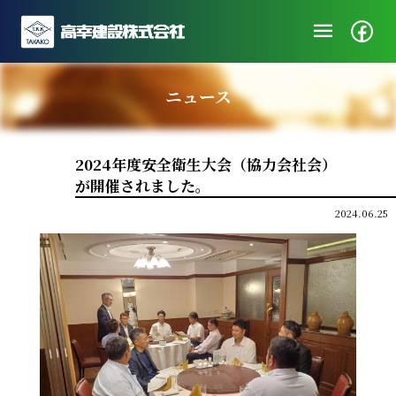
menu
企業情報
ニュース
ニュース
施工実績
2024年度安全衛生大会（協力会社会）
社会・地域貢献
が開催されました。
採用/エントリー
2024.06.25