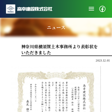
menu
企業情報
ニュース
ニュース
施工実績
神奈川県横須賀土木事務所より表彰状を
社会・地域貢献
いただきました
採用/エントリー
2023.12.01