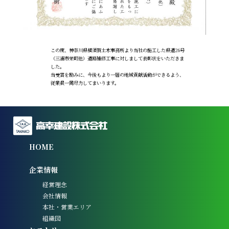
この度、神奈川県横須賀土木事務所より当社の施工した県道26号
（三浦市栄町他）道路補修工事に対しまして表彰状をいただきま
した。
当受賞を励みに、今後もより一層の地域貢献活動ができるよう、
従業員一同尽力してまいります。
HOME
企業情報
経営理念
会社情報
本社・営業エリア
組織図